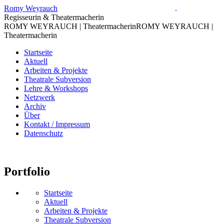
Zum
Romy Weyrauch
.
Inhalt
Regisseurin & Theatermacherin
springen
ROMY WEYRAUCH | Theatermacherin
ROMY WEYRAUCH |
Theatermacherin
Startseite
Aktuell
Arbeiten & Projekte
Theatrale Subversion
Lehre & Workshops
Netzwerk
Archiv
Über
Kontakt / Impressum
Datenschutz
Portfolio
Startseite
Aktuell
Arbeiten & Projekte
Theatrale Subversion