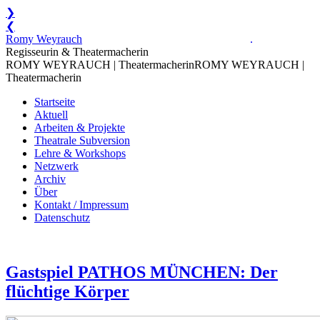
❯
❮
Zum
Romy Weyrauch
.
Inhalt
Regisseurin & Theatermacherin
springen
ROMY WEYRAUCH | Theatermacherin
ROMY WEYRAUCH |
Theatermacherin
Startseite
Aktuell
Arbeiten & Projekte
Theatrale Subversion
Lehre & Workshops
Netzwerk
Archiv
Über
Kontakt / Impressum
Datenschutz
Gastspiel PATHOS MÜNCHEN: Der
flüchtige Körper