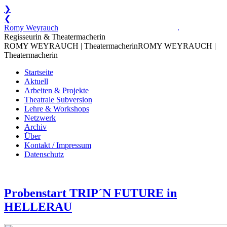
❯
❮
Zum
Romy Weyrauch
.
Inhalt
Regisseurin & Theatermacherin
springen
ROMY WEYRAUCH | Theatermacherin
ROMY WEYRAUCH |
Theatermacherin
Startseite
Aktuell
Arbeiten & Projekte
Theatrale Subversion
Lehre & Workshops
Netzwerk
Archiv
Über
Kontakt / Impressum
Datenschutz
Probenstart TRIP´N FUTURE in
HELLERAU