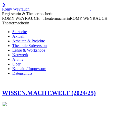
❯
Zum
Romy Weyrauch
.
Inhalt
Regisseurin & Theatermacherin
springen
ROMY WEYRAUCH | Theatermacherin
ROMY WEYRAUCH |
Theatermacherin
Startseite
Aktuell
Arbeiten & Projekte
Theatrale Subversion
Lehre & Workshops
Netzwerk
Archiv
Über
Kontakt / Impressum
Datenschutz
WISSEN.MACHT.WELT (2024/25)