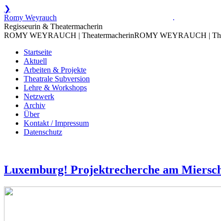
❯
Zum
Romy Weyrauch
.
Inhalt
Regisseurin & Theatermacherin
springen
ROMY WEYRAUCH | Theatermacherin
ROMY WEYRAUCH | Thea
Startseite
Aktuell
Arbeiten & Projekte
Theatrale Subversion
Lehre & Workshops
Netzwerk
Archiv
Über
Kontakt / Impressum
Datenschutz
Luxemburg! Projektrecherche am Miersch