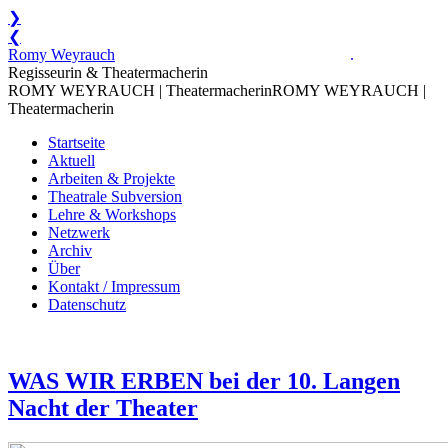
❯
❮
Zum
Romy Weyrauch
.
Inhalt
Regisseurin & Theatermacherin
springen
ROMY WEYRAUCH | Theatermacherin
ROMY WEYRAUCH |
Theatermacherin
Startseite
Aktuell
Arbeiten & Projekte
Theatrale Subversion
Lehre & Workshops
Netzwerk
Archiv
Über
Kontakt / Impressum
Datenschutz
WAS WIR ERBEN bei der 10. Langen
Nacht der Theater