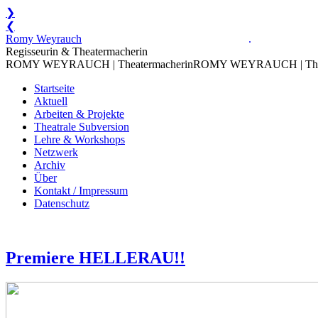
❯
❮
Zum
Romy Weyrauch
.
Inhalt
Regisseurin & Theatermacherin
springen
ROMY WEYRAUCH | Theatermacherin
ROMY WEYRAUCH | Thea
Startseite
Aktuell
Arbeiten & Projekte
Theatrale Subversion
Lehre & Workshops
Netzwerk
Archiv
Über
Kontakt / Impressum
Datenschutz
Premiere HELLERAU!!